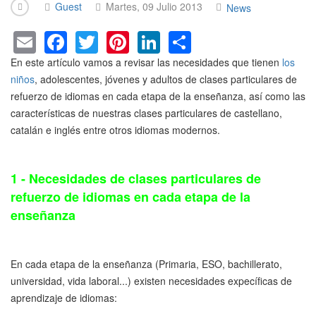
Guest
Martes, 09 Julio 2013
News
E
F
T
Pi
Li
S
m
a
wi
nt
n
h
En este artículo vamos a revisar las necesidades que tienen
los
ail
c
tt
er
k
ar
niños
, adolescentes, jóvenes y adultos de clases particulares de
refuerzo de idiomas en cada etapa de la enseñanza, así como las
e
er
e
e
e
características de nuestras clases particulares de castellano,
b
st
dI
catalán e inglés entre otros idiomas modernos.
o
n
o
1 - Necesidades de clases particulares de
k
refuerzo de idiomas en cada etapa de la
enseñanza
En cada etapa de la enseñanza (Primaria, ESO, bachillerato,
universidad, vida laboral...) existen necesidades expecíficas de
aprendizaje de idiomas: