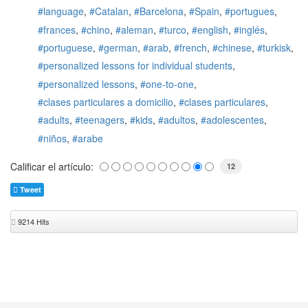
language
Catalan
Barcelona
Spain
portugues
frances
chino
aleman
turco
english
inglés
portuguese
german
arab
french
chinese
turkisk
personalized lessons for individual students
personalized lessons
one-to-one
clases particulares a domicilio
clases particulares
adults
teenagers
kids
adultos
adolescentes
niños
arabe
Calificar el artículo:
12
Tweet
9214 Hits