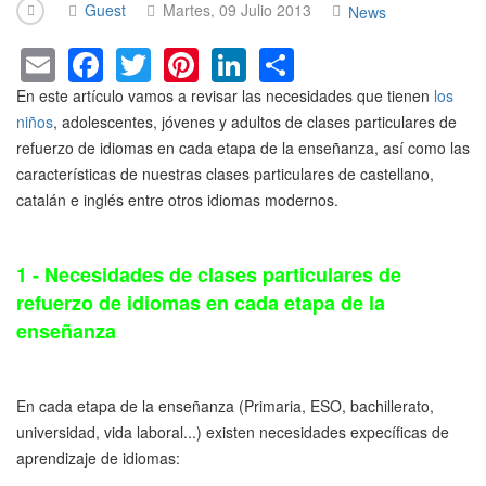
Guest
Martes, 09 Julio 2013
News
E
F
T
Pi
Li
S
m
a
wi
nt
n
h
En este artículo vamos a revisar las necesidades que tienen
los
ail
c
tt
er
k
ar
niños
, adolescentes, jóvenes y adultos de clases particulares de
refuerzo de idiomas en cada etapa de la enseñanza, así como las
e
er
e
e
e
características de nuestras clases particulares de castellano,
b
st
dI
catalán e inglés entre otros idiomas modernos.
o
n
o
1 - Necesidades de clases particulares de
k
refuerzo de idiomas en cada etapa de la
enseñanza
En cada etapa de la enseñanza (Primaria, ESO, bachillerato,
universidad, vida laboral...) existen necesidades expecíficas de
aprendizaje de idiomas: