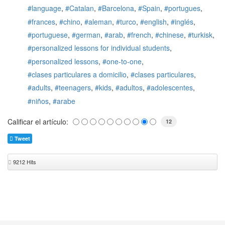
language
Catalan
Barcelona
Spain
portugues
frances
chino
aleman
turco
english
inglés
portuguese
german
arab
french
chinese
turkisk
personalized lessons for individual students
personalized lessons
one-to-one
clases particulares a domicilio
clases particulares
adults
teenagers
kids
adultos
adolescentes
niños
arabe
Calificar el artículo:
12
Tweet
9212 Hits