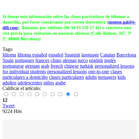
Si deseas más información sobre las clases particulares de idiomas a
domicilio, por favor contáctanos por correo electrónico (
montse.gal@e-
dill.com
), llámanos por teléfono (00 34 93 159 27 42) o concierta una
cita previa para visitarnos en nuestras oficinas (Calle Balmes, 167, 3º
2ª, 08008 Barcelona)
Tags:
Idioma
Idioma español
español
Spanish
language
Catalan
Barcelona
Spain
portugues
frances
chino
aleman
turco
english
inglés
portuguese
german
arab
french
chinese
turkisk
personalized lessons
for individual students
personalized lessons
one-to-one
clases
particulares a domicilio
clases particulares
adults
teenagers
kids
adultos
adolescentes
niños
arabe
Calificar el artículo:
12
Tweet
9224 Hits