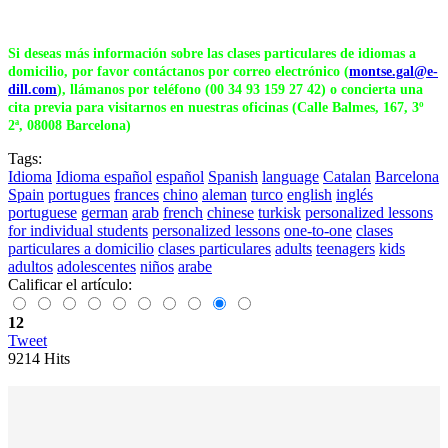
Si deseas más información sobre las clases particulares de idiomas a
domicilio, por favor contáctanos por correo electrónico (
montse.gal@e-
dill.com
), llámanos por teléfono (00 34 93 159 27 42) o concierta una
cita previa para visitarnos en nuestras oficinas (Calle Balmes, 167, 3º
2ª, 08008 Barcelona)
Tags:
Idioma
Idioma español
español
Spanish
language
Catalan
Barcelona
Spain
portugues
frances
chino
aleman
turco
english
inglés
portuguese
german
arab
french
chinese
turkisk
personalized lessons
for individual students
personalized lessons
one-to-one
clases
particulares a domicilio
clases particulares
adults
teenagers
kids
adultos
adolescentes
niños
arabe
Calificar el artículo:
12
Tweet
9214 Hits