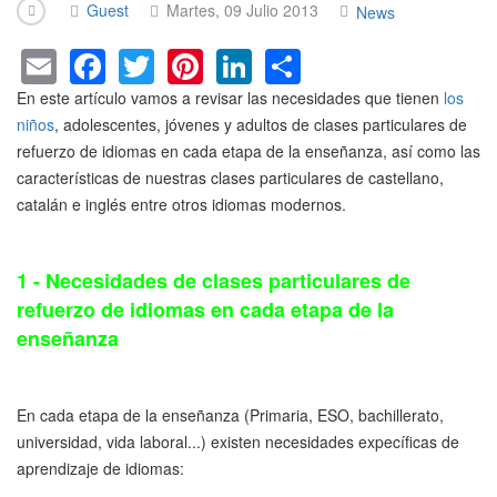
Guest
Martes, 09 Julio 2013
News
E
F
T
Pi
Li
S
m
a
wi
nt
n
h
En este artículo vamos a revisar las necesidades que tienen
los
ail
c
tt
er
k
ar
niños
, adolescentes, jóvenes y adultos de clases particulares de
refuerzo de idiomas en cada etapa de la enseñanza, así como las
e
er
e
e
e
características de nuestras clases particulares de castellano,
b
st
dI
catalán e inglés entre otros idiomas modernos.
o
n
o
1 - Necesidades de clases particulares de
k
refuerzo de idiomas en cada etapa de la
enseñanza
En cada etapa de la enseñanza (Primaria, ESO, bachillerato,
universidad, vida laboral...) existen necesidades expecíficas de
aprendizaje de idiomas: