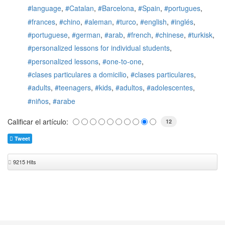
language
Catalan
Barcelona
Spain
portugues
frances
chino
aleman
turco
english
inglés
portuguese
german
arab
french
chinese
turkisk
personalized lessons for individual students
personalized lessons
one-to-one
clases particulares a domicilio
clases particulares
adults
teenagers
kids
adultos
adolescentes
niños
arabe
Calificar el artículo:
12
Tweet
9215 Hits