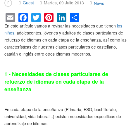
Guest
Martes, 09 Julio 2013
News
E
F
T
Pi
Li
S
m
a
wi
nt
n
h
En este artículo vamos a revisar las necesidades que tienen
los
ail
c
tt
er
k
ar
niños
, adolescentes, jóvenes y adultos de clases particulares de
refuerzo de idiomas en cada etapa de la enseñanza, así como las
e
er
e
e
e
características de nuestras clases particulares de castellano,
b
st
dI
catalán e inglés entre otros idiomas modernos.
o
n
o
1 - Necesidades de clases particulares de
k
refuerzo de idiomas en cada etapa de la
enseñanza
En cada etapa de la enseñanza (Primaria, ESO, bachillerato,
universidad, vida laboral...) existen necesidades expecíficas de
aprendizaje de idiomas: