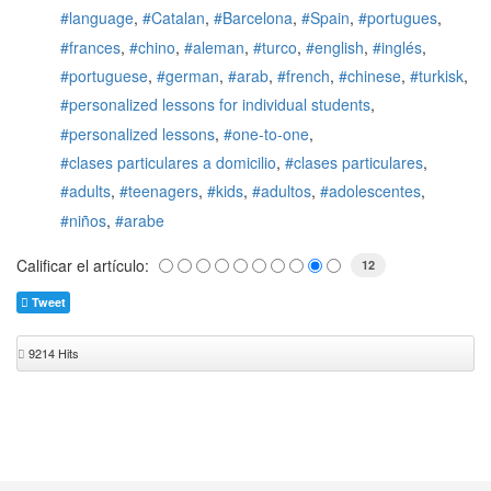
language
Catalan
Barcelona
Spain
portugues
frances
chino
aleman
turco
english
inglés
portuguese
german
arab
french
chinese
turkisk
personalized lessons for individual students
personalized lessons
one-to-one
clases particulares a domicilio
clases particulares
adults
teenagers
kids
adultos
adolescentes
niños
arabe
Calificar el artículo:
12
Tweet
9214 Hits