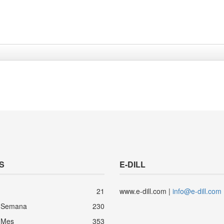
S
E-DILL
21
www.e-dill.com |
info@e-dill.com
 Semana
230
 Mes
353