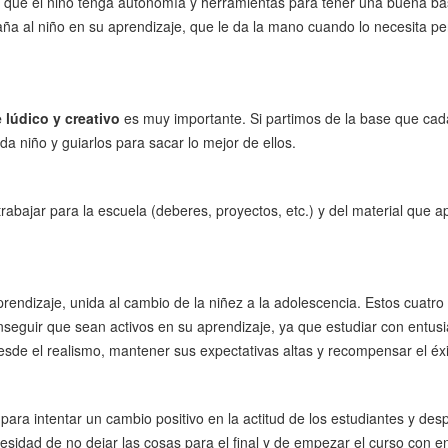
que el niño tenga autonomía y herramientas para tener una buena bas
a al niño en su aprendizaje, que le da la mano cuando lo necesita per
lúdico y creativo
es muy importante. Si partimos de la base que cada 
a niño y guiarlos para sacar lo mejor de ellos.
rabajar para la escuela (deberes, proyectos, etc.) y del material que ap
rendizaje, unida al cambio de la niñez a la adolescencia. Estos cuatro
onseguir que sean activos en su aprendizaje, ya que estudiar con entus
 desde el realismo, mantener sus expectativas altas y recompensar el éx
para intentar un cambio positivo en la actitud de los estudiantes y des
sidad de no dejar las cosas para el final y de empezar el curso con en