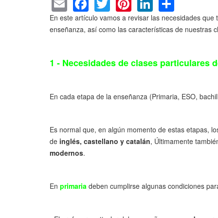
E
F
T
Pi
Li
S
m
a
wi
nt
n
h
En este artículo vamos a revisar las necesidades que 
ail
c
tt
er
k
ar
enseñanza, así como las características de nuestras cl
e
er
e
e
e
b
st
dI
1 - Necesidades de clases particulares 
o
n
o
En cada etapa de la enseñanza (Primaria, ESO, bachille
k
Es normal que, en algún momento de estas etapas, los
de
inglés, castellano y catalán
, Últimamente tambié
modernos
.
En
primaria
deben cumplirse algunas condiciones para q