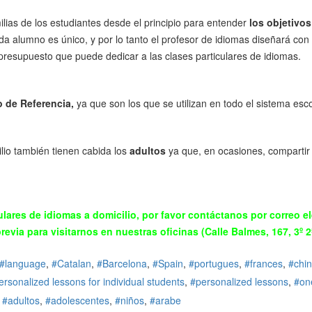
ias de los estudiantes desde el principio para entender
los objetivo
alumno es único, y por lo tanto el profesor de idiomas diseñará con e
l presupuesto que puede dedicar a las clases particulares de idiomas.
 de Referencia,
ya que son los que se utilizan en todo el sistema es
ilio también tienen cabida los
adultos
ya que, en ocasiones, comparti
lares de idiomas a domicilio, por favor contáctanos por correo el
previa para visitarnos en nuestras oficinas (Calle Balmes, 167, 3º 
language
Catalan
Barcelona
Spain
portugues
frances
chi
ersonalized lessons for individual students
personalized lessons
on
adultos
adolescentes
niños
arabe