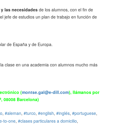
s y las necesidades
de los alumnos, con el fin de
l jefe de estudios un plan de trabajo en función de
colar de España y de Europa.
r la clase en una academia con alumnos mucho más
ectrónico (
montse.gal@e-dill.com
), llámanos por
2ª, 08008 Barcelona)
no
aleman
turco
english
inglés
portuguese
e-to-one
clases particulares a domicilio