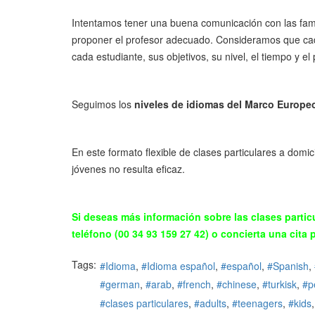
Intentamos tener una buena comunicación con las famil
proponer el profesor adecuado. Consideramos que cada 
cada estudiante, sus objetivos, su nivel, el tiempo y e
Seguimos los
niveles de idiomas
del Marco Europeo
En este formato flexible de clases particulares a domic
jóvenes no resulta eficaz.
Si deseas más información sobre las clases particu
teléfono (00 34 93 159 27 42) o concierta una cita 
Tags:
Idioma
Idioma español
español
Spanish
german
arab
french
chinese
turkisk
p
clases particulares
adults
teenagers
kids