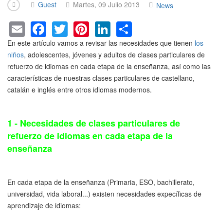
Guest
Martes, 09 Julio 2013
News
E
F
T
Pi
Li
S
m
a
wi
nt
n
h
En este artículo vamos a revisar las necesidades que tienen
los
ail
c
tt
er
k
ar
niños
, adolescentes, jóvenes y adultos de clases particulares de
refuerzo de idiomas en cada etapa de la enseñanza, así como las
e
er
e
e
e
características de nuestras clases particulares de castellano,
b
st
dI
catalán e inglés entre otros idiomas modernos.
o
n
o
1 - Necesidades de clases particulares de
k
refuerzo de idiomas en cada etapa de la
enseñanza
En cada etapa de la enseñanza (Primaria, ESO, bachillerato,
universidad, vida laboral...) existen necesidades expecíficas de
aprendizaje de idiomas: