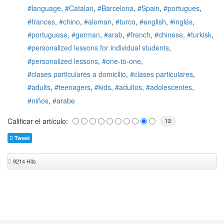
language
Catalan
Barcelona
Spain
portugues
frances
chino
aleman
turco
english
inglés
portuguese
german
arab
french
chinese
turkisk
personalized lessons for individual students
personalized lessons
one-to-one
clases particulares a domicilio
clases particulares
adults
teenagers
kids
adultos
adolescentes
niños
arabe
Calificar el artículo:
12
Tweet
9214 Hits