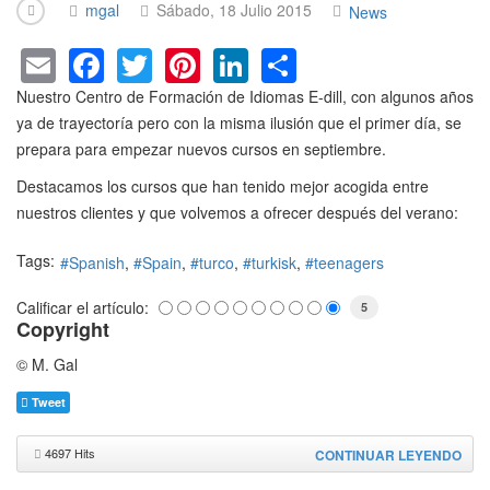
mgal
Sábado, 18 Julio 2015
News
E
F
T
Pi
Li
S
m
a
wi
nt
n
h
Nuestro Centro de Formación de Idiomas E-dill, con algunos años
ail
c
tt
er
k
ar
ya de trayectoría pero con la misma ilusión que el primer día, se
prepara para empezar nuevos cursos en septiembre.
e
er
e
e
e
b
st
dI
Destacamos los cursos que han tenido mejor acogida entre
nuestros clientes y que volvemos a ofrecer después del verano:
o
n
o
Tags:
Spanish
Spain
turco
turkisk
teenagers
k
Calificar el artículo:
5
Copyright
© M. Gal
Tweet
4697 Hits
CONTINUAR LEYENDO