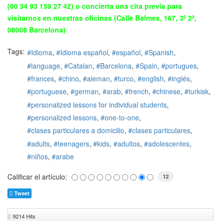
(00 34 93 159 27 42) o concierta una cita previa para
visitarnos en nuestras oficinas (Calle Balmes, 167, 3º 2ª,
08008 Barcelona)
Tags:
Idioma
Idioma español
español
Spanish
language
Catalan
Barcelona
Spain
portugues
frances
chino
aleman
turco
english
inglés
portuguese
german
arab
french
chinese
turkisk
personalized lessons for individual students
personalized lessons
one-to-one
clases particulares a domicilio
clases particulares
adults
teenagers
kids
adultos
adolescentes
niños
arabe
Calificar el artículo:
12
Tweet
9214 Hits