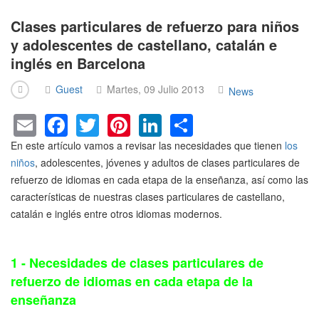
Clases particulares de refuerzo para niños
y adolescentes de castellano, catalán e
inglés en Barcelona
Guest
Martes, 09 Julio 2013
News
E
F
T
Pi
Li
S
m
a
wi
nt
n
h
En este artículo vamos a revisar las necesidades que tienen
los
ail
c
tt
er
k
ar
niños
, adolescentes, jóvenes y adultos de clases particulares de
refuerzo de idiomas en cada etapa de la enseñanza, así como las
e
er
e
e
e
características de nuestras clases particulares de castellano,
b
st
dI
catalán e inglés entre otros idiomas modernos.
o
n
o
1 - Necesidades de clases particulares de
k
refuerzo de idiomas en cada etapa de la
enseñanza