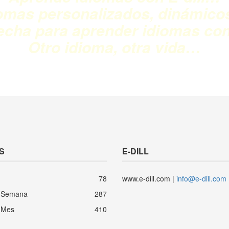
omas personalizados, dinámico
echa para aprender idiomas co
Otro idioma, otra vida…
S
E-DILL
78
www.e-dill.com |
info@e-dill.com
 Semana
287
 Mes
410