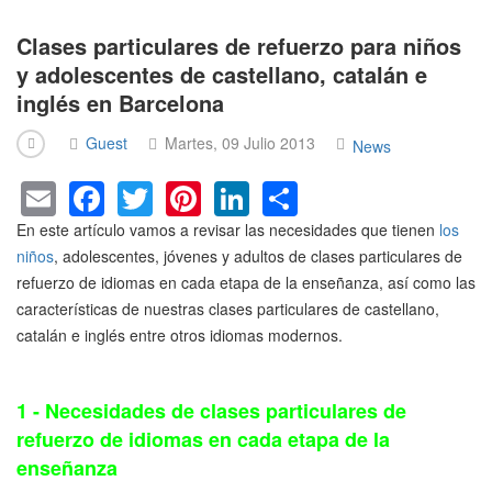
Clases particulares de refuerzo para niños
y adolescentes de castellano, catalán e
inglés en Barcelona
Guest
Martes, 09 Julio 2013
News
E
F
T
Pi
Li
S
m
a
wi
nt
n
h
En este artículo vamos a revisar las necesidades que tienen
los
ail
c
tt
er
k
ar
niños
, adolescentes, jóvenes y adultos de clases particulares de
refuerzo de idiomas en cada etapa de la enseñanza, así como las
e
er
e
e
e
características de nuestras clases particulares de castellano,
b
st
dI
catalán e inglés entre otros idiomas modernos.
o
n
o
1 - Necesidades de clases particulares de
k
refuerzo de idiomas en cada etapa de la
enseñanza