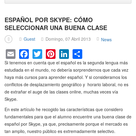
ESPAÑOL POR SKYPE: CÓMO
SELECCIONAR UNA BUENA CLASE
Guest
Domingo, 07 Abril 2013
News
E
F
T
Pi
Li
S
m
a
wi
nt
n
h
Si tenemos en cuenta que el español es la segunda lengua más
ail
c
tt
er
k
ar
estudiada en el mundo, no debería sorprendernos que cada vez
haya más cursos para aprender español. Y si consideramos los
e
er
e
e
e
conflictos de desplazamiento geográfico y horario laboral, no es
b
st
dI
de extrañar el auge de las clases online, muchas veces vía
o
n
Skype.
o
En este artículo he recogido las características que considero
k
fundamentales para que el alumno encuentre una buena clase de
español por Skype, ya que, precisamente porque el mercado es
tan amplio, nuestro público es extremadamente selectivo.