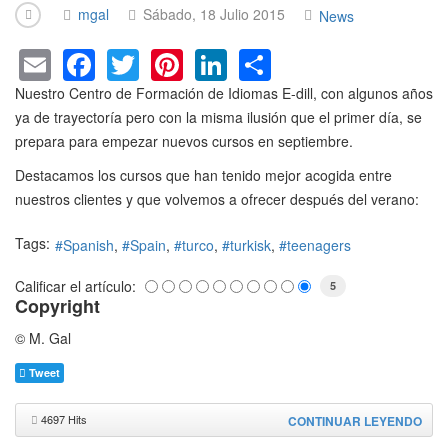
mgal
Sábado, 18 Julio 2015
News
E
F
T
Pi
Li
S
m
a
wi
nt
n
h
Nuestro Centro de Formación de Idiomas E-dill, con algunos años
ail
c
tt
er
k
ar
ya de trayectoría pero con la misma ilusión que el primer día, se
prepara para empezar nuevos cursos en septiembre.
e
er
e
e
e
b
st
dI
Destacamos los cursos que han tenido mejor acogida entre
nuestros clientes y que volvemos a ofrecer después del verano:
o
n
o
Tags:
Spanish
Spain
turco
turkisk
teenagers
k
Calificar el artículo:
5
Copyright
© M. Gal
Tweet
4697 Hits
CONTINUAR LEYENDO