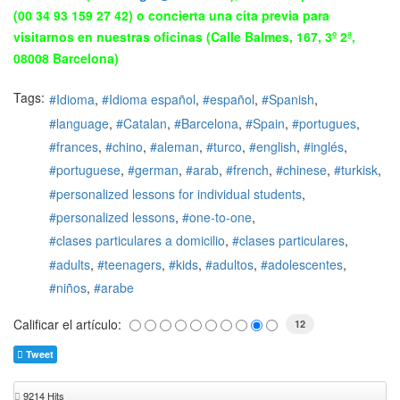
(00 34 93 159 27 42) o concierta una cita previa para
visitarnos en nuestras oficinas (Calle Balmes, 167, 3º 2ª,
08008 Barcelona)
Tags:
Idioma
Idioma español
español
Spanish
language
Catalan
Barcelona
Spain
portugues
frances
chino
aleman
turco
english
inglés
portuguese
german
arab
french
chinese
turkisk
personalized lessons for individual students
personalized lessons
one-to-one
clases particulares a domicilio
clases particulares
adults
teenagers
kids
adultos
adolescentes
niños
arabe
Calificar el artículo:
12
Tweet
9214 Hits