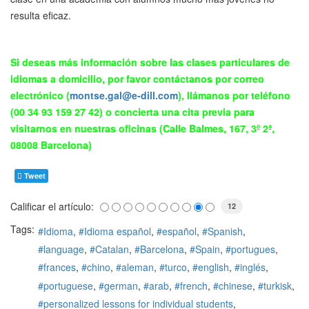
resulta eficaz.
Si deseas más información sobre las clases particulares de
idiomas a domicilio, por favor contáctanos por correo
electrónico (
montse.gal@e-dill.com
), llámanos por teléfono
(00 34 93 159 27 42) o concierta una cita previa para
visitarnos en nuestras oficinas (Calle Balmes, 167, 3º 2ª,
08008 Barcelona)
Tweet
Calificar el artículo:
12
Tags:
Idioma
Idioma español
español
Spanish
language
Catalan
Barcelona
Spain
portugues
frances
chino
aleman
turco
english
inglés
portuguese
german
arab
french
chinese
turkisk
personalized lessons for individual students