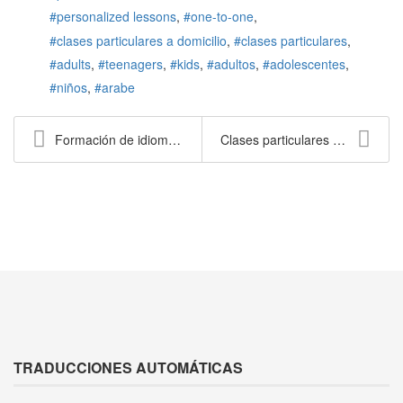
personalized lessons
one-to-one
clases particulares a domicilio
clases particulares
adults
teenagers
kids
adultos
adolescentes
niños
arabe
Formación de idiomas en empresas en Barcelona
Clases particulares de español, catalán, inglés, a...
TRADUCCIONES AUTOMÁTICAS