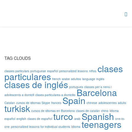
TAG CLOUDS
clases
classes particulars
portuguese
español
personalized lessons
niños
particulares
french
arabe
adultos
language
inglés
clases de inglés
portugues
classes per a nens i
Barcelona
adolescents a domicili
clases particulares a domicilio
Spain
Catalan
cursos de idiomas Skype
frances
chinese
adolescentes
adults
turkisk
cursos de idiomas en Barcelona
clases de catalán
chino
Idioma
turco
Spanish
español
english
clases de español
arab
one-to-
teenagers
one
personalized lessons for individual students
Idioma