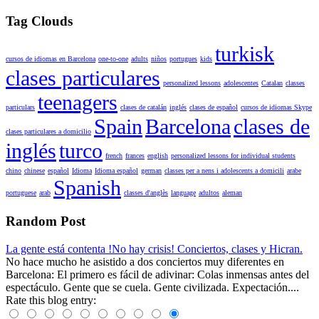
Tag Clouds
turkisk
cursos de idiomas en Barcelona
one-to-one
adults
niños
portugues
kids
clases particulares
personalized lessons
adolescentes
Catalan
classes
teenagers
particulars
clases de catalán
inglés
clases de español
cursos de idiomas Skype
Spain
Barcelona
clases de
clases particulares a domicilio
inglés
turco
french
frances
english
personalized lessons for individual students
chino
chinese
español
Idioma
Idioma español
german
classes per a nens i adolescents a domicili
arabe
Spanish
portuguese
arab
classes d'anglès
language
adultos
aleman
Random Post
La gente está contenta !No hay crisis! Conciertos, clases y Hicran.
No hace mucho he asistido a dos conciertos muy diferentes en
Barcelona: El primero es fácil de adivinar: Colas inmensas antes del
espectáculo. Gente que se cuela. Gente civilizada. Expectación....
Rate this blog entry: